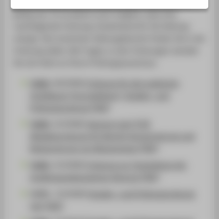
die Ordnung, die zum Zeitpunkt Ihrer Immatrikulation
PORTALE
gültig war. Es ist jedoch auch möglich, dass eine
BERATUNG & SERVICE
nachfolgende Ordnung rückwirkend für Sie Geltung
ZENTRALEINRICHTUNGEN
erlangt. Den konkreten Geltungsbereich finden Sie in der
Ordnung selbst. Bei Fragen zu den Ordnungen wenden
Sie sich bitte an Ihren Prüfungsausschuss.
[
AMBl.
40/2006]
Ordnung für die praktische
Vorbildung (Vorpraktikum), Studien- und
Prüfungsordnung [PDF]
[
AMBl.
52/2006]
Satzung nach § 60
Abgabenordnung für Bereich Konservierung und
Restaurierung von Museumsgut [PDF]
[
AMBl.
53/2006]
Ordnung zur Feststellung der
studiengangbezogenen Eignung [PDF]
[AMBL. 33/2009]
Studien- und Prüfungsordnung
(alt) [PDF]