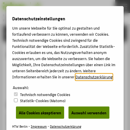
Bachelor
Datenschutzeinstellungen
KONSERVIERUNG/RESTAURIERUNG/GRABUNGSTECHNIK
Menu
Um unsere Webseite für Sie optimal zu gestalten und
STUDIUM
THEMEN
fortlaufend verbessern zu können, verwenden wir Cookies.
Technisch notwendige Cookies sind zwingend für die
AKTUELLES
Funktionalität der Webseite erforderlich. Zusätzliche Statistik-
Ordnungen & Module
Cookies erlauben es uns, das Nutzungsverhalten anonym
STUDIUM
auszuwerten, um die Webseite zu verbessern. Sie haben die
BEWERBUNG
Möglichkeit, Ihre Datenschutzeinstellungen über einen Link im
Ordnungen
unteren Seitenbereich jederzeit zu ändern. Weitere
PERSONEN
Lesefassungen
Informationen erhalten Sie in unserer
Datenschutzerklärung
.
Modulbeschreibungen
FORSCHUNG
Auswahl:
KOREGT E.V.
Technisch notwendige Cookies
Statistik-Cookies (Matomo)
Ordnungen
FACHBEREICH 5
Alle Cookies akzeptieren
Auswahl verwenden
Alle Ordnungen werden in Form von amtlichen
ZENTRALE SEITEN
Mitteilungsblättern veröffentlicht. Prinzipiell gilt für Sie
HTW Berlin -
Impressum
-
Datenschutzerklärung