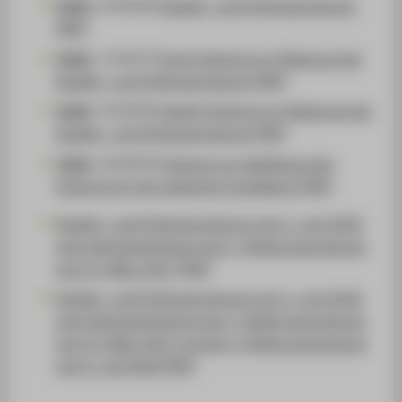
[
AMBl.
23/2016]
Studien- und Prüfungsordnung
[PDF]
[
AMBl.
17/2017]
Erste Ordnung zur Änderung der
Studien- und Prüfungsordnung [PDF]
[
AMBl.
23/2018]
Zweite Ordnung zur Änderung der
Studien- und Prüfungsordnung [PDF]
[
AMBl.
25/2023]
Ordnung zur Aufhebung der
Ordnung für die praktische Vorbildung [PDF]
Studien- und Prüfungsordnung vom 1. Juni 2016
unter Berücksichtigung der 1. Änderungsordnung
vom 23. März 2017 [PDF]
Studien- und Prüfungsordnung vom 1. Juni 2016
unter Berücksichtigung der 1. Änderungsordnung
vom 23. März 2017 und der 2. Änderungsordnung
vom 4. Juli 2018 [PDF]