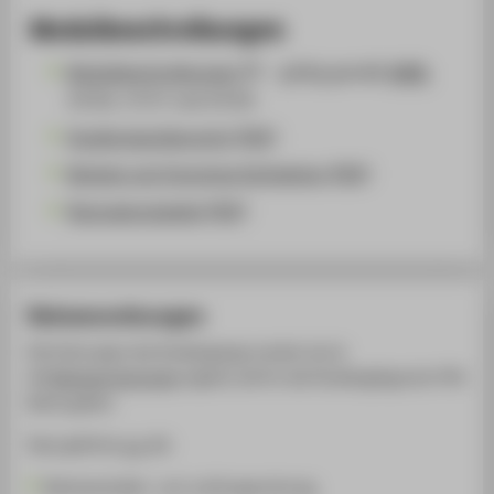
Modulbeschreibungen
Modulbeschreibungen
— gültig gemäß
AMBl.
23/16, 17/17 und 23/18
Studienplanübersicht [PDF]
Module und Verantwortlichkeiten [PDF]
Äquivalenztabelle [PDF]
Rahmenordnungen
Die Ordnungen des Studiengangs werden durch
die
Rahmenordnungen
ergänzt, die für alle Studiengänge der HTW
Berlin gelten.
Dazu gehören
u.a.
die
Rahmenstudien- und -prüfungsordnung,