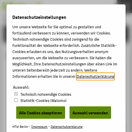
Bachelor
Datenschutzeinstellungen
KONSERVIERUNG/RESTAURIERUNG/GRABUNGSTECHNIK
Menu
Um unsere Webseite für Sie optimal zu gestalten und
STUDIUM
fortlaufend verbessern zu können, verwenden wir Cookies.
THEMEN
Technisch notwendige Cookies sind zwingend für die
AKTUELLES
Funktionalität der Webseite erforderlich. Zusätzliche Statistik-
Cookies erlauben es uns, das Nutzungsverhalten anonym
Kooperationen
STUDIUM
auszuwerten, um die Webseite zu verbessern. Sie haben die
Möglichkeit, Ihre Datenschutzeinstellungen über einen Link im
BEWERBUNG
Für die Masterarbeit "Die Möglichkeiten des Digital
unteren Seitenbereich jederzeit zu ändern. Weitere
PERSONEN
Intermediate Prozesses in der Filmrestaurierung
Informationen erhalten Sie in unserer
Datenschutzerklärung
.
am Beispiel von Tonbildern" von Dirk Förstner
FORSCHUNG
Auswahl:
kooperierte der Studiengang mit
ARRI Film & TV
Technisch notwendige Cookies
KOREGT E.V.
Services
. Seit dem Frühjahr dieses Jahres
Statistik-Cookies (Matomo)
machen die spektakulären Ergebnisse dieser Arbeit
FACHBEREICH 5
zur Rettung von bisher unvorführbaren Beispielen
Alle Cookies akzeptieren
Auswahl verwenden
früher Tonfilme auf Festivals und Fachtagungen
ZENTRALE SEITEN
Furore. Der auf Englisch gehaltene
Vortrag von Dirk
HTW Berlin -
Impressum
-
Datenschutzerklärung