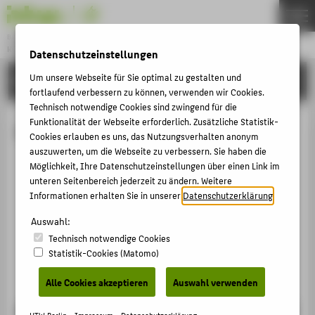
Bachelor
KONSERVIERUNG/RESTAURIERUNG/GRABUNGSTECHNIK
Datenschutzeinstellungen
Menu
Um unsere Webseite für Sie optimal zu gestalten und
PERSONEN
THEMEN
fortlaufend verbessern zu können, verwenden wir Cookies.
AKTUELLES
Technisch notwendige Cookies sind zwingend für die
Funktionalität der Webseite erforderlich. Zusätzliche Statistik-
Personen
STUDIUM
Cookies erlauben es uns, das Nutzungsverhalten anonym
auszuwerten, um die Webseite zu verbessern. Sie haben die
BEWERBUNG
Archäologisch-historisches Kulturgut
Möglichkeit, Ihre Datenschutzeinstellungen über einen Link im
PERSONEN
unteren Seitenbereich jederzeit zu ändern. Weitere
Audiovisuelles und Fotografisches Kulturgut-Moderne
Informationen erhalten Sie in unserer
Datenschutzerklärung
.
Medien
FORSCHUNG
Naturwissenschaften
Auswahl:
KOREGT E.V.
Technisch notwendige Cookies
Moderne Materialien und Technisches Kulturgut
Statistik-Cookies (Matomo)
FACHBEREICH 5
Grabungstechnik-Feldarchäologie
Alle Cookies akzeptieren
Auswahl verwenden
ZENTRALE SEITEN
Archäologisch-historisches Kulturgut