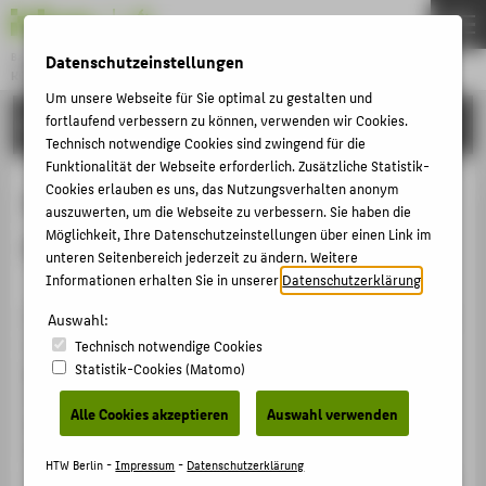
Bachelor
Datenschutzeinstellungen
KONSERVIERUNG/RESTAURIERUNG/GRABUNGSTECHNIK
Menu
Um unsere Webseite für Sie optimal zu gestalten und
fortlaufend verbessern zu können, verwenden wir Cookies.
STUDIUM
THEMEN
Technisch notwendige Cookies sind zwingend für die
AKTUELLES
Funktionalität der Webseite erforderlich. Zusätzliche Statistik-
Cookies erlauben es uns, das Nutzungsverhalten anonym
Filmfoto-Alben aus dem
STUDIUM
auszuwerten, um die Webseite zu verbessern. Sie haben die
Möglichkeit, Ihre Datenschutzeinstellungen über einen Link im
Filmmuseum Berlin
BEWERBUNG
unteren Seitenbereich jederzeit zu ändern. Weitere
PERSONEN
Informationen erhalten Sie in unserer
Datenschutzerklärung
.
FORSCHUNG
Das Filmmuseum Berlin übergab uns drei Fotoalben, die
Auswahl:
vor Jahren billig auf dem Flohmarkt erstanden wurden,
Technisch notwendige Cookies
KOREGT E.V.
gleichwohl aber kostbar sind. Zwei von ihnen
Statistik-Cookies (Matomo)
FACHBEREICH 5
dokumentieren Kriminalfilme der zehner Jahre, einer
Alle Cookies akzeptieren
Auswahl verwenden
Periode der Filmgeschichte, deren
Überlieferungssituation besonders kritisch ist. Ein
ZENTRALE SEITEN
HTW Berlin -
Impressum
-
Datenschutzerklärung
drittes, größeres Album gehört zu Richard Oswalds Film