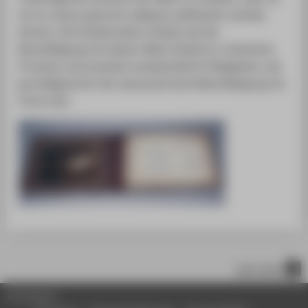
sie nur davon getrennt adäquat aufbewahrt werden
können. Die Studierenden erhalten bei der
Beschäftigung mit diesen Alben Einblick in chemische
Prozesse und erwerben handwerkliche Fähigkeiten, die
grundlegend für die restauratorische Beschäftigung mit
Fotos sind.
nach oben
© HTW Berlin