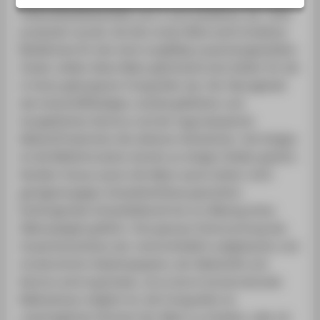
PORTALE
FRÜHLINGSERWACHEN nach Frank Wedekind, der 1929
BERATUNG & SERVICE
produziert wurde. Auf den ersten Blick wohl erhaltene
Behältnisse für den einst sorgfältig zusammengestellten
ZENTRALEINRICHTUNGEN
Inhalt, stellen diese Alben gleichwohl eine Gefahr für die
in ihnen geborgenen Fotografien dar. Der Säuregehalt
des holzschliffhaltigen, dunkel gefärbten und
harzgeleimten Kartons und der hygroskopische
Klebstoff bedrohen die seltenen Aufnahmen. Auf einigen
ist die Bildinformation bereits an einigen Stellen gestört.
Darüber hinaus waren die Alben waren bisher nicht
genügend gegen Umwelteinflüsse geschützt:
Eindringendes Schwefeldioxid hat zur Bildung eines
Silberspiegels geführt. Eine genaue Untersuchung des
Zusammenwirkens der unterschiedlich aufgebauten und
strukturierten Gelatinepapiere, der Klebstoffe und
Kartons wird ergründen, ob es durch konservierende
Maßnahmen möglich ist, die Fotografien im
ursprünglichen Kontext der Alben zu erhalten, oder ob