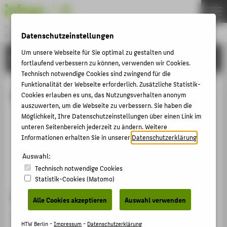
Bachelor
Datenschutzeinstellungen
KONSERVIERUNG/RESTAURIERUNG/GRABUNGSTECHNIK
Menu
Um unsere Webseite für Sie optimal zu gestalten und
BEWERBUNG
THEMEN
fortlaufend verbessern zu können, verwenden wir Cookies.
Technisch notwendige Cookies sind zwingend für die
AKTUELLES
Funktionalität der Webseite erforderlich. Zusätzliche Statistik-
Bewerbung
STUDIUM
Cookies erlauben es uns, das Nutzungsverhalten anonym
auszuwerten, um die Webseite zu verbessern. Sie haben die
BEWERBUNG
Möglichkeit, Ihre Datenschutzeinstellungen über einen Link im
Vor der Bewerbung
unteren Seitenbereich jederzeit zu ändern. Weitere
PERSONEN
Stufe 1: Beratungs- und Eignungsgespräch
Informationen erhalten Sie in unserer
Datenschutzerklärung
.
Stufe 2: Bewerbung
FORSCHUNG
Auswahl:
Stufe 3: Immatrikulation
KOREGT E.V.
Technisch notwendige Cookies
Statistik-Cookies (Matomo)
FACHBEREICH 5
Vor der Bewerbung
Alle Cookies akzeptieren
Auswahl verwenden
ZENTRALE SEITEN
Für die Zulassung zum Studiengang
HTW Berlin -
Impressum
-
Datenschutzerklärung