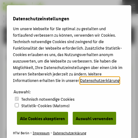
Bachelor
Datenschutzeinstellungen
KONSERVIERUNG/RESTAURIERUNG/GRABUNGSTECHNIK
Menu
Um unsere Webseite für Sie optimal zu gestalten und
BEWERBUNG
fortlaufend verbessern zu können, verwenden wir Cookies.
THEMEN
Technisch notwendige Cookies sind zwingend für die
AKTUELLES
Funktionalität der Webseite erforderlich. Zusätzliche Statistik-
Cookies erlauben es uns, das Nutzungsverhalten anonym
Vorpraktikum
STUDIUM
auszuwerten, um die Webseite zu verbessern. Sie haben die
Möglichkeit, Ihre Datenschutzeinstellungen über einen Link im
BEWERBUNG
unteren Seitenbereich jederzeit zu ändern. Weitere
Das Vorpraktikum ist ab dem Wintersememester
PERSONEN
Informationen erhalten Sie in unserer
Datenschutzerklärung
.
2024/2025 ausgesetzt.
FORSCHUNG
Auswahl:
Technisch notwendige Cookies
KOREGT E.V.
Statistik-Cookies (Matomo)
FACHBEREICH 5
Vorpraktikum - Berufswunsch: gesichert, Praxis: erlebt
Alle Cookies akzeptieren
Auswahl verwenden
ZENTRALE SEITEN
Vorpraktikum - Berufswunsch:
HTW Berlin -
Impressum
-
Datenschutzerklärung