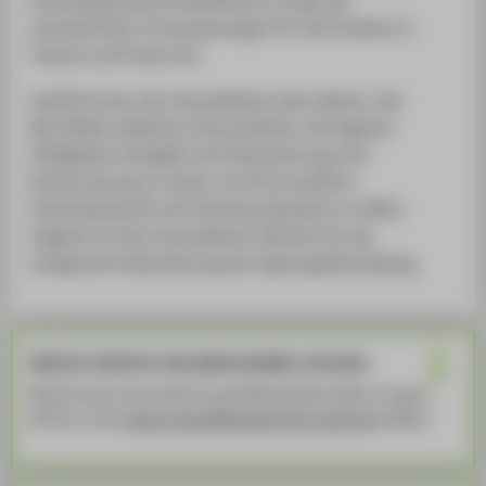
erforderlichen Voraussetzungen für das Studium in
Theorie und Praxis mit.
Letztlich kann das Vorpraktikum dazu dienen, das
Berufsfeld realistisch einzuschätzen, die eigenen
Fähigkeiten bezüglich der Restaurierung und
Konservierung zu testen und eine fundierte
Entscheidung für die Schwerpunktwahl zu treffen.
Zugleich ist das Vorpraktikum hilfreich für die
erfolgreiche Absolvierung der Eignungsfeststellung.
Optional: Weiterhin Vorpraktikumsplätze vorhanden
Bei der Suche nach einem Vorpraktikumsplatz helfen wir gern.
Einfach unter
ayleen.oezcelik@student.htw-berlin.de
melden.