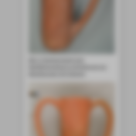
Abb. 2: Zwischenzustand nach
Oberflächenreinigung und Entfernung von
Altergänzungen. © A. Gatzsche