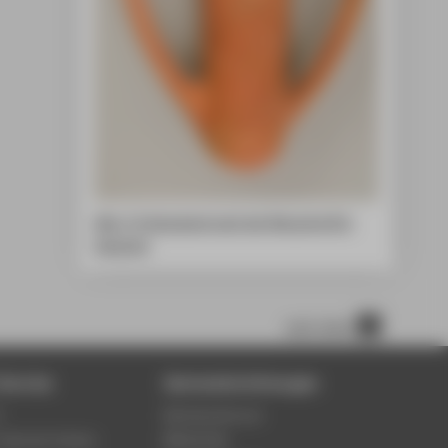
Abb. 3: Endzustand nach der Retusche © A.
Gatzsche
nach oben
Service
Zentraleinrichtungen
5
Rechenzentrum
-Service-Center
Bibliothek