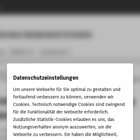
n
Menu
ERUNG/GRABUNGSTECHNIK
ng
KOREGT e.V.
Fachbereich 5
änge
Konservierung und Restaurierung / Grabungstechnik
Studium
Datenschutzeinstellungen
Archäologisch-Historisches Kulturgut (AHK)
Studienprojekte
Antike Keramik au
Um unsere Webseite für Sie optimal zu gestalten und
fortlaufend verbessern zu können, verwenden wir
rierte Keramiken aus der Sammlung
Cookies. Technisch notwendige Cookies sind zwingend
leinkunst der Universität Jena
für die Funktionalität der Webseite erforderlich.
Zusätzliche Statistik-Cookies erlauben es uns, das
Nutzungsverhalten anonym auszuwerten, um die
1. Semesters bearbeiten aktuell wertvolle Keramiken der
Webseite zu verbessern. Sie haben die Möglichkeit,
Kleinkunst der Friedrich-Schiller-Universität Jena. Die