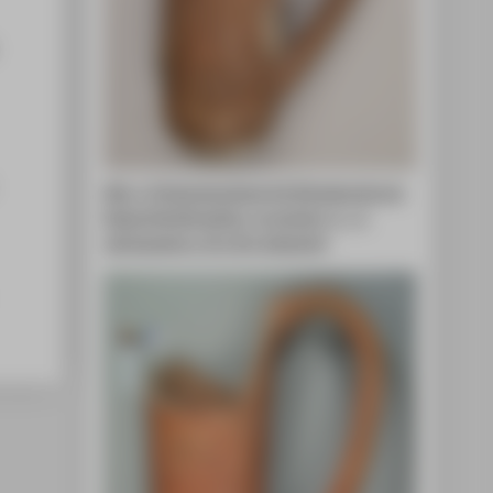
Abb. 1: Eingangszustand mit Altrestaurierung.
Depas Amphikypellon, troyanisch, 3. - 2.
Jahrtausend v. Chr. © A. Gatzsche)