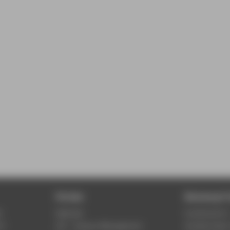
Portale
Beratung & 
r
Webmail
Fachbereich 
of
LSF - Campus Management
Studierenden