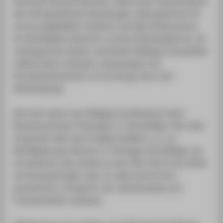
kontrolle höchste Expertise, neben ihrem Herzensthema
den ethnografischen Sammlungen. Diese gehörten für
sie als ausgebildete Tischlerin und Dipl. Restauratorin
für Holzobjekte weiterhin zu ihrem Arbeitsspektrum. Ihr
umfangreiches Wissen vermittelte Hildegard mit größter
Leidenschaft an Museen, Sammlungen und
KursteilnehmerInnen in Forschung, Lehre und
Weiterbildung.
Seit zwei Jahren war Hildegard als Beraterin beim
Museumsverband Thüringen e.V. beschäftigt. Hier hatte
sie gerade viele neue Projekte etabliert, u.a. zur
Notfallplanung. Obschon in Thüringen beschäftigt, war
sie weiterhin sehr präsent an der HTW. Durch ihre Arbeit
als Lehrbeauftragte, aber vor allem durch ihren
persönlichen „Footprint“, der viele Kontakte und
Freundschaften umfasste.