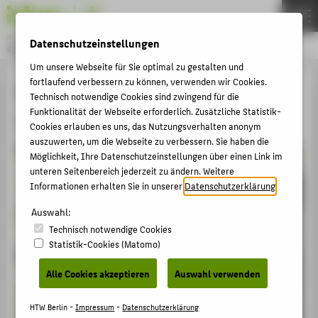
Bachelor
Datenschutzeinstellungen
KONSERVIERUNG/RESTAURIERUNG/GRABUNGSTECHNIK
Menu
Um unsere Webseite für Sie optimal zu gestalten und
fortlaufend verbessern zu können, verwenden wir Cookies.
THEMEN
In Erinnerung an Hildegard Heine,
Technisch notwendige Cookies sind zwingend für die
AKTUELLES
Funktionalität der Webseite erforderlich. Zusätzliche Statistik-
1966-2020
Cookies erlauben es uns, das Nutzungsverhalten anonym
STUDIUM
auszuwerten, um die Webseite zu verbessern. Sie haben die
BEWERBUNG
Möglichkeit, Ihre Datenschutzeinstellungen über einen Link im
unteren Seitenbereich jederzeit zu ändern. Weitere
PERSONEN
Informationen erhalten Sie in unserer
Datenschutzerklärung
.
FORSCHUNG
Auswahl:
Technisch notwendige Cookies
KOREGT E.V.
Statistik-Cookies (Matomo)
FACHBEREICH 5
Alle Cookies akzeptieren
Auswahl verwenden
ZENTRALE SEITEN
HTW Berlin -
Impressum
-
Datenschutzerklärung