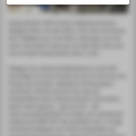
PORTALE
BERATUNG & SERVICE
ZENTRALEINRICHTUNGEN
Anfang Oktober 2020 verstarb völlig überraschend
Hildegard Heine. Wir alle hoffen, ohne Leid und Schmerz.
Denn Hildegard war in der Natur unterwegs, wo es ihr
immer eine große Freude war, per Rad, Kanu oder auch
mal mit einem Hundeschlitten aktiv zu sein.
Hildegard war zweimal als Mitarbeiterin an der HTW
beschäftigt. Im ersten Projekt hat sie mit viel Verve und
Energie das Vorhaben „Modulares Vitrinensystem“
unterstützt. Hierbei wurde ihr klar, dass die
Schadstoffkontrolle in Museen besserer Instrumente
bedarf. Daher ging sie – ganz ihre Art – den
Untersuchungsmethoden im Projekt „Ein vereinfachter
Indikatortest (MAT-CH)" sehr gründlich nach. In Folge
entwickelte Hildegard zum Thema Schadstoffe und -