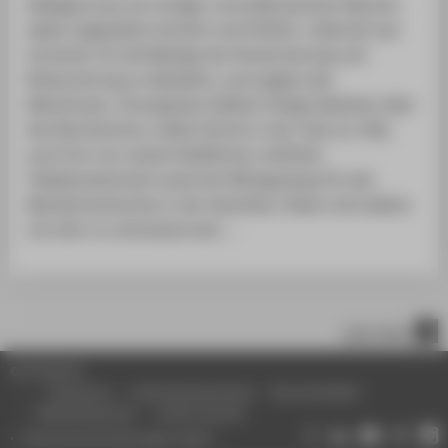
Hildegard war ein mutiger und willensstarker Mensch,
dabei unglaublich herzlich und fröhlich. Jederzeit war
sie bereit, für die Belange der Konservierung und
Restaurierung zu kämpften, auch gegen den
Mainstream. Unvergessen bleiben hitzige Debatten über
den Berufsschutz, wilde Fahrten in der Tube zur IAQ,
auch ihre von nassen Radfahrten verfilzten
Teddyhandschuhe sowie der Mittagsstopp für den
Mandarinenkuchen in der Waschbar. Dieser wird alleine
nie mehr so verlockend sein ...
nach oben
© HTW Berlin
Impressum
Datenschutzhinweise
Barrierefreiheit
Gebärdensprache
Leichte Sprache
Datenschutzeinstellungen ändern